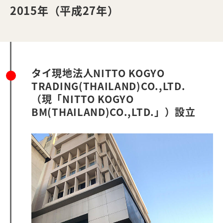
2015年（平成27年）
タイ現地法人NITTO KOGYO
TRADING(THAILAND)CO.,LTD.
（現「NITTO KOGYO
BM(THAILAND)CO.,LTD.」）設立