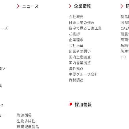
ニュース
企業情報
会社概要
製品
日東工業の強み
国際
リーズ
数字で見る日東工業
CA
ご挨拶
耐震
企業理念
風雨
会社沿革
短絡
創業者の想い
防塵
国内生産拠点
ド）
国内営業拠点
種ソ
海外拠点
主要グループ会社
資材調達
業
ィ
採用情報
ュー
資源循環
生物多様性
環境配慮製品