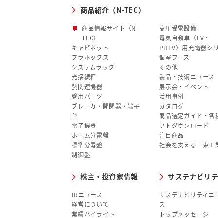
商品紹介（N-TEC）
商品情報サイト（N-
高圧受電設備
TEC）
電気自動車（EV・
キャビネット
PHEV）用充電器シ
プラボックス
個室ブース
システムラック
その他
光接続箱
製品・技術ニュース
熱関連機器
展示会・イベント
盤用パーツ
活用事例
ブレーカ・開閉器・端子
カタログ
台
商品選定ガイド・各
電子機器
フトダウンロード
ホーム分電盤
注目商品
標準分電盤
社会を支える日東工
制御盤
株主・投資家情報
サステナビリテ
IRニュース
サステナビリティニ
経営について
ス
業績ハイライト
トップメッセージ