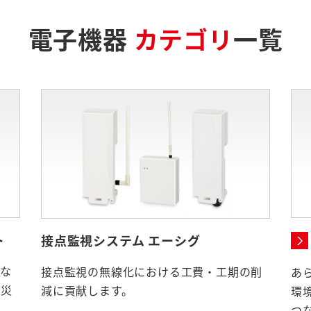
電子機器
カテゴリ
一覧
ト
接点監視システム エーシグ
トな
接点監視の無線化における工費・工期の削
あ
火災
減に貢献します。
環
つ