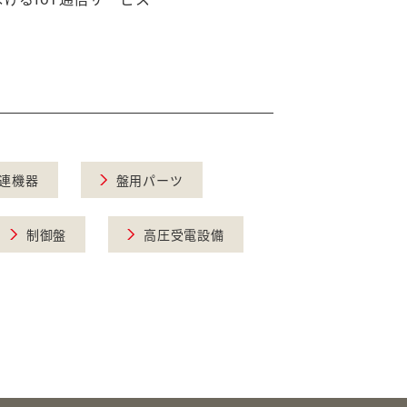
連機器
盤用パーツ
制御盤
高圧受電設備