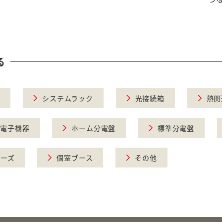
る
ス
システムラック
光接続箱
熱関
電子機器
ホーム分電盤
標準分電盤
リーズ
個室ブース
その他