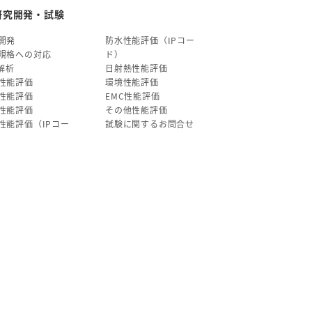
研究開発・試験
開発
防水性能評価（IPコー
規格への対応
ド）
E解析
日射熱性能評価
性能評価
環境性能評価
性能評価
EMC性能評価
性能評価
その他性能評価
性能評価（IPコー
試験に関するお問合せ