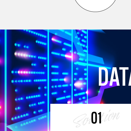
D
A
T
01