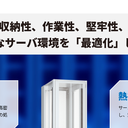
収納性、作業性、堅牢性
なサーバ環境を「最適化」
熱
高密
サー
の処
し、