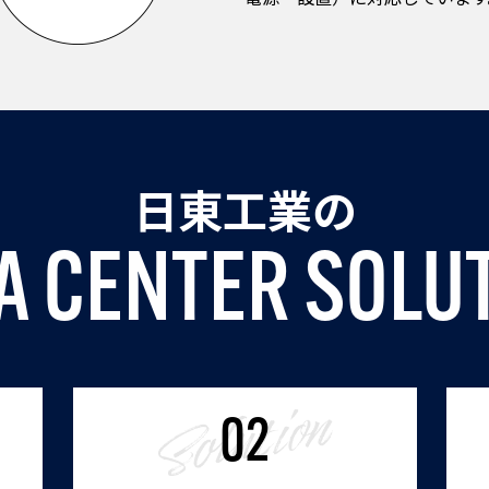
日東工業の
A
C
E
N
T
E
R
S
O
L
U
02