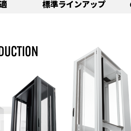
適
標準ラインアップ
D
U
C
T
I
O
N