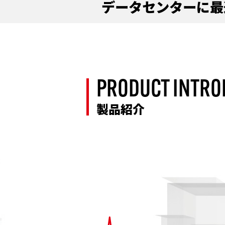
データセンターに最
P
R
O
D
U
C
T
I
N
T
R
O
製品紹介