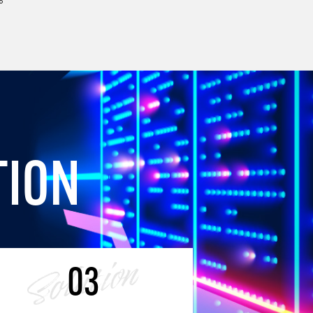
T
I
O
N
03