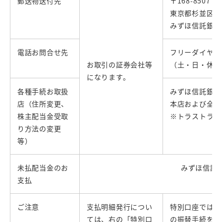
郵送物送付先
〒168-8507
東京都杉並区和
みずほ信託銀行
電話お問合せ先
フリーダイヤル 0
お取引の証券会社等
（土・日・休日を除
になります。
各種手続お取扱
みずほ信託銀行
店（住所変更、
本店および全国
株主配当金受取
※トラストラウ
り方法の変更
等）
未払配当金のお
みずほ信託
支払
ご注意
支払明細発行につい
特別口座では、
ては、右の「特別口
の振替手続を行