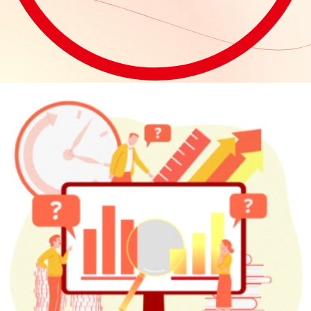
せ。
16：00
帰社／資
料作成
帰
社
後、
仕事を知る
日
営業
Sales
Sales
報
をま
と
About Work
主な仕事内容
め、
日東工業の営業職は、主に既存のお客様を担当する「ルート営業」が中心です。商社・販売代理店様などすでに当社と取引のあるお客様へ、ニーズに合わせた
製品提案と見積書を作成し、設計依頼や製品手配、そして現場の工程に合わせた納期管理など幅広く行います。地域や市場によりますが、ルートセールスとし
て代理店様は数社～十数社ほど担当します。「新規開拓営業」では、まず新規のお客様のアポイントメントを取り、自社製品をPRし、受注することができれば設
翌
計から納入まで伴走します。丁寧な仕事でお客様との強いつながりをつくりシェアを広げていくことと、社内の各部署と密接につながり、信頼関係を築いて業
務を円滑に進めていくことが、日東工業の営業職の仕事です。
日
の
準
備と
見