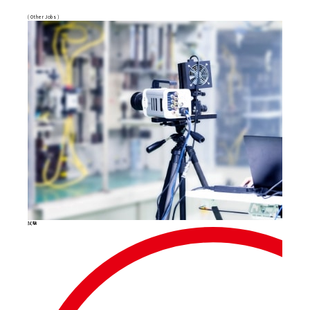
( Other Jobs )
生