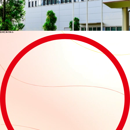
書
を
持
参し
日東工業の強み
てお
客
様
や
工
事
業
者
様と
打ち
合
わ