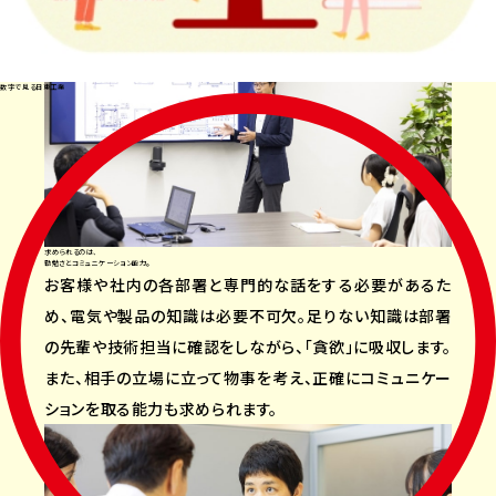
積
もり
や
数字で見る日東工業
資
料
を
作
成。
18：30
求められるのは、
退社
勤勉さとコミュニケーション能力。
友
お客様や社内の各部署と専門的な話をする必要があるた
人と
め、電気や製品の知識は必要不可欠。足りない知識は部署
ご飯
の先輩や技術担当に確認をしながら、「貪欲」に吸収します。
を
また、相手の立場に立って物事を考え、正確にコミュニケー
食
ションを取る能力も求められます。
べ
に
行っ