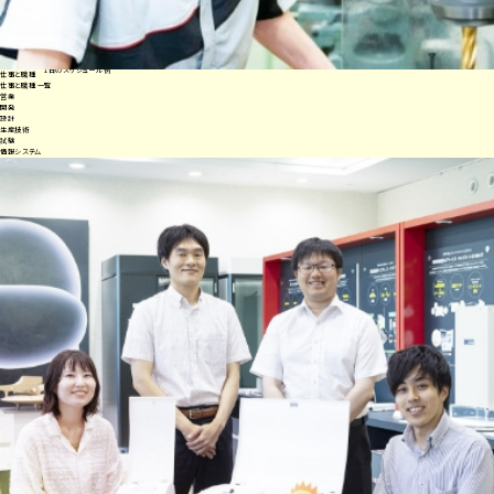
退
社！
( 1Day Schedule )
1日のスケジュール例
仕事と職種
仕事と職種 一覧
営業
開発
設計
生産技術
試験
情報システム