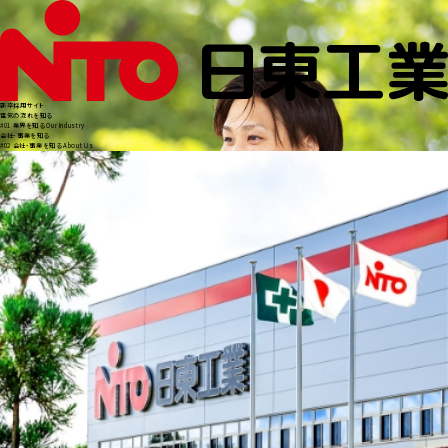
所
のメ
ンバ
ーと
新卒採用サイト
ラン
電気の流れを知る
#
01
業界を知る
Our Industry
会社・事業を知る
チ
#
02
会社・事業を知る
About Us
へ。
13：00
お客様訪
問
作
成し
た
見
積
もり
と提
案