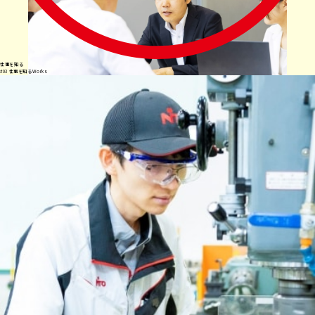
たり
家
族と
仕事を知る
#
03
仕事を知る
Works
過ご
した
困難を乗り越え、
無事に引き渡せたときに
大きな達成感が。
り。
営業職の仕事は多岐にわたり、お客様と社内の間に立って
ノー
調整していく必要があるため、大変な場面も多くあります。
残
しかし、自身が中心となって困難を乗り越え、無事引き渡し
業
まで辿り着き、お客様の悩みを解決できたときの達成感は
DAY
大きく、そこに営業職ならではのやりがいがあります。
の
日
は
定
時
で