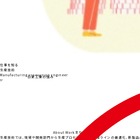
全
業
務に
も対
応す
る。
15：
仕事を知る
45
生産技術
確認
Manufacturing Production Engineer
日東工業の強み
作業
生
産ス
ケジ
ュー
ルを
About Work
主な仕事内容
生
生産技術では、現場や開発部門から生産プロセスの改善、生産ラインの最適化、新製品