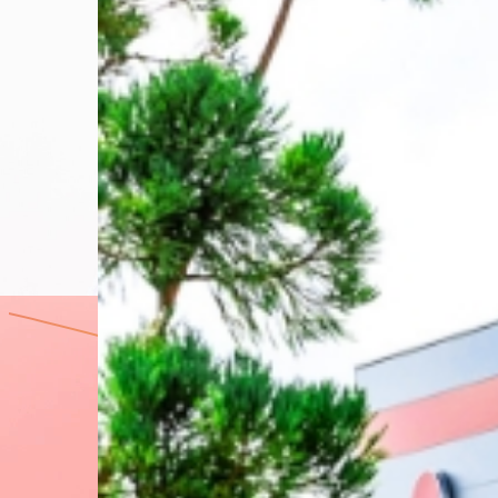
いた
改
善
依
頼に
つい
て、
実
現
性や
具
体
的
な