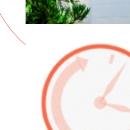
依
頼に
基づ
く試
作
品の
加
工や
予
備
部
品の
製
作を