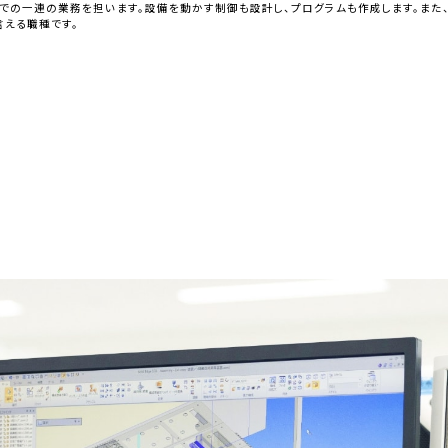
までの一連の業務を担います。設備を動かす制御も設計し、プログラムも作成します。ま
言える職種です。