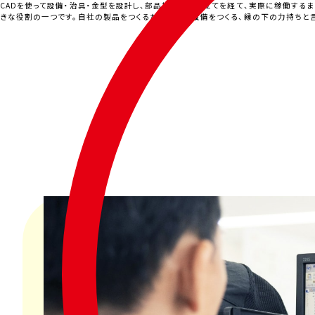
CADを使って設備・治具・金型を設計し、部品加工や組み立てを経て、実際に稼働する
産
きな役割の一つです。自社の製品をつくるための生産設備をつくる、縁の下の力持ちと
部
門に
確
認
し、
金
型の
保
全
が
生
産に
影