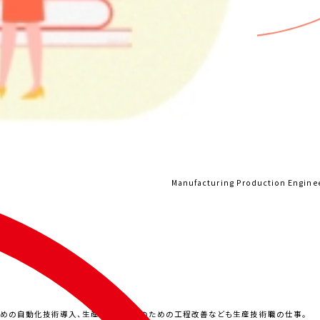
Manufacturing Production Engineer
ための自動化技術導入、生産コスト削減のための工程改善なども生産技術職の仕事。