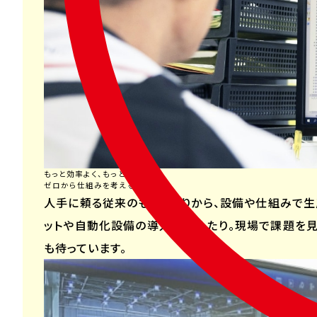
響し
ない
か最
終
確
認。
16：
30
翌日
もっと効率よく、もっと正確に。
の準
ゼロから仕組みを考える。
備
人手に頼る従来のものづくりから、設備や仕組みで生
1日
ットや自動化設備の導入を進めたり。現場で課題を見
の終
も待っています。
わり
にメ
ール