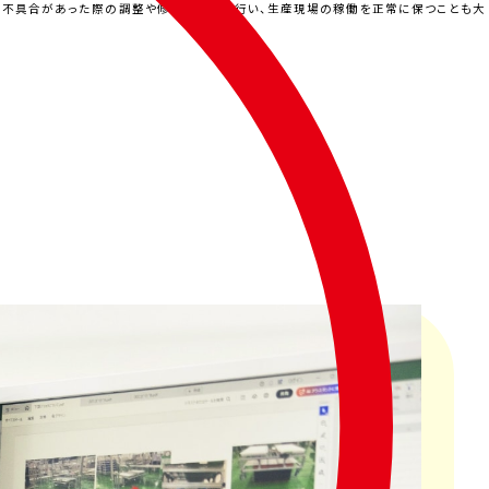
た、不具合があった際の調整や修理の対応も行い、生産現場の稼働を正常に保つことも大