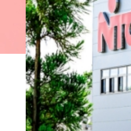
方
法を
検
討。
自
動
機
械を
操
作し
つ
つ、
改
善