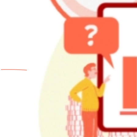
行
う。
あ
わせ
て、
機
械
加
工と
並
行し
て金
型の
保