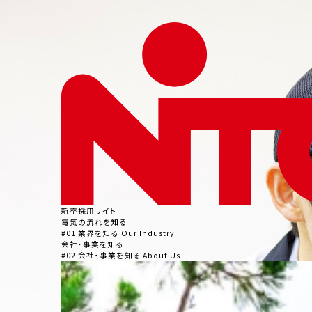
僚と
あた
たか
いラ
ン
チ。
13：
15
変更
依頼
対応・
改善
業務
新卒採用サイト
生
電気の流れを知る
#
01
業界を知る
Our Industry
産
会社・事業を知る
#
02
会社・事業を知る
About Us
部
門か
ら届