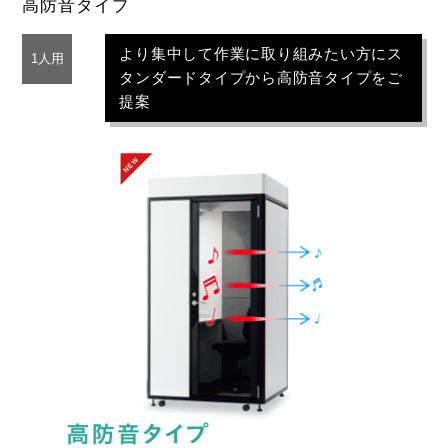
高防音タイプ
より集中して作業に
取り組みたい方に
ス
1人用
タンダードタイプから
高防音タイプをご
提案