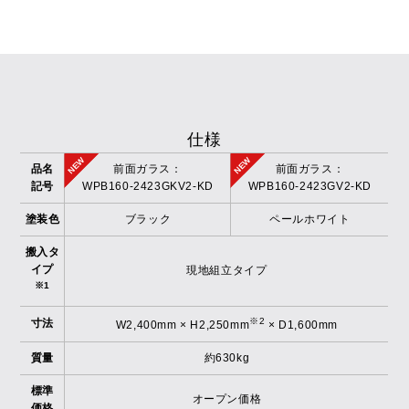
仕様
品名
前面ガラス：
前面ガラス：
記号
WPB160-2423GKV2-KD
WPB160-2423GV2-KD
塗装色
ブラック
ペールホワイト
搬入タ
イプ
現地組立タイプ
※1
※2
寸法
W2,400mm × H2,250mm
× D1,600mm
質量
約630kg
標準
オープン価格
価格