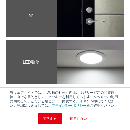
鍵
LED照明
当ウェブサイトでは、お客様の利便性向上およびサービスの品質維
持・向上を目的として、クッキーを利用しています。クッキーの利用
USBポート付
に同意していただける場合は、「同意する」ボタンを押してくださ
い。詳細につきましては、
プライバシーポリシー
をご確認ください。
コンセント(机上)
(USB ×1口+
同意する
同意しない
AC差込口× 2口)