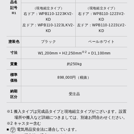
品名
記号
（現地組立タイプ）
（現地組立タイプ）
※1
右ドア：WPB110-1223KV2-
右ドア：WPB110-1223V2-
KD
KD
左ドア：WPB110-1223LKV2-
左ドア：WPB110-1223LV2-
KD
KD
塗装色
ブラック
ペールホワイト
※2
寸法
W1,200mm × H2,250mm
× D1,100mm
質量
約250kg
標準
898,000円（税抜）
価格
納期
受注品
区分
※1 搬入タイプは完成品タイプと現地組立タイプがございます。設置
場所や搬入など詳細につきましては、別途お問合わせください。
※2 キャスター含む
■
電気用品安全法に適合しています。