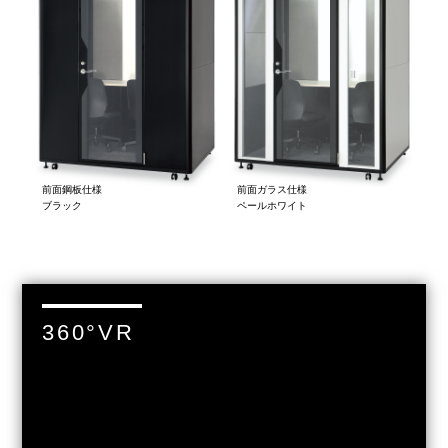
前面鋼板仕様
前面ガラス仕様
ブラック
ペールホワイト
360°VR