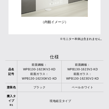
（内観イメージ）
※モニター本体は含まれません。
仕様
前面鋼板：
前面鋼板：
品名
WPB130-1623KV2-KD
WPB130-1623V2-KD
記号
前面ガラス：
前面ガラス：
WPB130-1623GKV2-KD
WPB130-1623GV2-KD
塗装色
ブラック
ペールホワイト
搬入タ
イプ
現地組立タイプ
※1