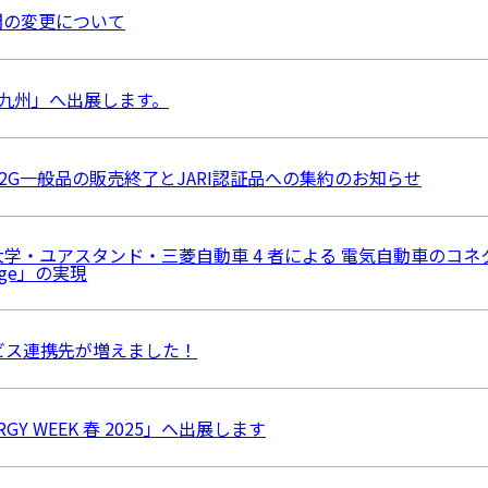
間の変更について
h 九州」へ出展します。
t-2G一般品の販売終了とJARI認証品への集約のお知らせ
学・ユアスタンド・三菱自動車 4 者による 電気自動車のコ
arge」の実現
ビス連携先が増えました！
ERGY WEEK 春 2025」へ出展します