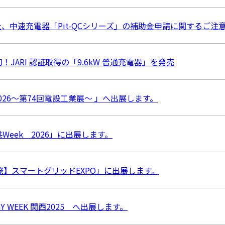
、中速充電器「Pit-QCシリーズ」の補助金申請に関するご注
JARI 認証取得の「9.6kW 普通充電器」を発売
IR 2026～第74回電設工業展～ 」へ出展します。
Week 2026」に出展します。
際】スマートグリッドEXPO」に出展します。
RGY WEEK 関西2025 へ出展します。