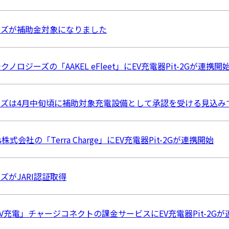
シリーズが補助金対象になりました
ノロジーズの「AAKEL eFleet」にEV充電器Pit-2Gが連携開
シリーズは4月中旬頃に補助対象充電設備として承認を受ける見込み
tors株式会社の「Terra Charge」にEV充電器Pit-2Gが連携開始
リーズがJARI認証取得
でEV充電」チャージコネクトの課金サービスにEV充電器Pit-2G