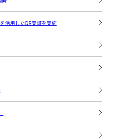
開発
充電器を活用したDR実証を実施
。
た
。