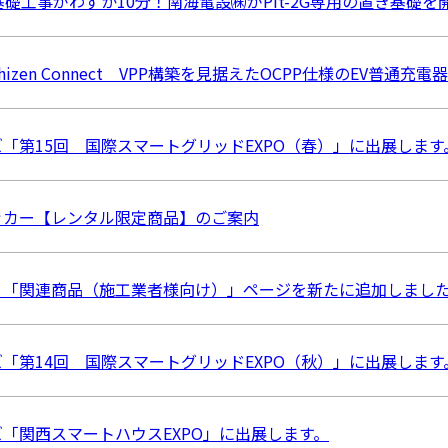
基礎工事がわずか10分！南海電設㈱がPit-2G専用の置き基礎を
izen Connect VPP構築を見据えたOCPP仕様のEV普通
リーズ「第15回 国際スマートグリッドEXPO（春）」に出展します
ッカー【レンタル限定商品】のご案内
】「関連商品（施工業者様向け）」ページを新たに追加しまし
リーズ「第14回 国際スマートグリッドEXPO（秋）」に出展します
リーズ「関西スマートハウスEXPO」に出展します。